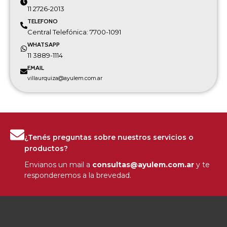
11 2726-2013
TELEFONO
Central Telefónica: 7700-1091
WHATSAPP
11 3889-1114
EMAIL
villaurquiza@ayulem.com.ar
¿Tenés preguntas sobre nuestros servicios o
productos?
Envianos un mail a
consultas@ayulem.com.ar
y te
responderemos a la brevedad.