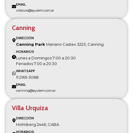
EMAIL
villaluro@ayulem.com.ar
Canning
DIRECCIÓN
Canning Park
Mariano Castex 3223, Canning
HORARIOS
Lunes a Domingos 7:00 a 20:30
Feriados 7:00 a 20:30
WHATSAPP
11 2165-3068
EMAIL
canning@ayulem.com.ar
Villa Urquiza
DIRECCIÓN
Holmberg 2446, CABA
HORARIOS