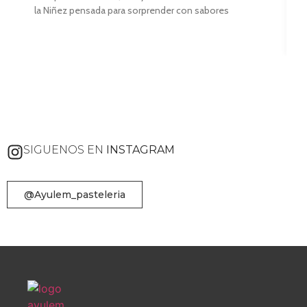
E
la Niñez pensada para sorprender con sabores
t
d
SIGUENOS EN
INSTAGRAM
@Ayulem_pasteleria